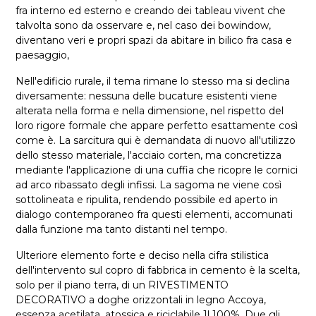
fra interno ed esterno e creando dei tableau vivent che
talvolta sono da osservare e, nel caso dei bowindow,
diventano veri e propri spazi da abitare in bilico fra casa e
paesaggio,
Nell'edificio rurale, il tema rimane lo stesso ma si declina
diversamente: nessuna delle bucature esistenti viene
alterata nella forma e nella dimensione, nel rispetto del
loro rigore formale che appare perfetto esattamente così
come è. La sarcitura qui è demandata di nuovo all'utilizzo
dello stesso materiale, l'acciaio corten, ma concretizza
mediante l'applicazione di una cuffia che ricopre le cornici
ad arco ribassato degli infissi. La sagoma ne viene così
sottolineata e ripulita, rendendo possibile ed aperto in
dialogo contemporaneo fra questi elementi, accomunati
dalla funzione ma tanto distanti nel tempo.
Ulteriore elemento forte e deciso nella cifra stilistica
dell'intervento sul copro di fabbrica in cemento è la scelta,
solo per il piano terra, di un RIVESTIMENTO
DECORATIVO a doghe orizzontali in legno Accoya,
essenza acetilata, atossica e riciclabile 1l 100%. Due gli