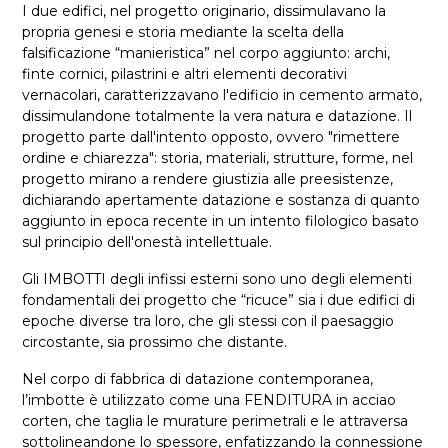
I due edifici, nel progetto originario, dissimulavano la
propria genesi e storia mediante la scelta della
falsificazione “manieristica” nel corpo aggiunto: archi,
finte cornici, pilastrini e altri elementi decorativi
vernacolari, caratterizzavano l'edificio in cemento armato,
dissimulandone totalmente la vera natura e datazione. Il
progetto parte dall'intento opposto, ovvero "rimettere
ordine e chiarezza": storia, materiali, strutture, forme, nel
progetto mirano a rendere giustizia alle preesistenze,
dichiarando apertamente datazione e sostanza di quanto
aggiunto in epoca recente in un intento filologico basato
sul principio dell'onestà intellettuale.
Gli IMBOTTI degli infissi esterni sono uno degli elementi
fondamentali dei progetto che “ricuce” sia i due edifici di
epoche diverse tra loro, che gli stessi con il paesaggio
circostante, sia prossimo che distante.
Nel corpo di fabbrica di datazione contemporanea,
l’imbotte è utilizzato come una FENDITURA in acciao
corten, che taglia le murature perimetrali e le attraversa
sottolineandone lo spessore, enfatizzando la connessione