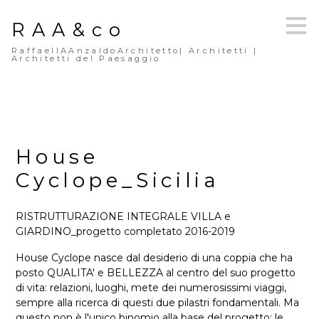
Passa
RAA&co
ai
contenuti
RaffaellAAnzaldoArchitetto| Architetti |
principali
Architetti del Paesaggio
House
Cyclope_Sicilia
RISTRUTTURAZIONE INTEGRALE VILLA e
GIARDINO_progetto completato 2016-2019
House Cyclope nasce dal desiderio di una coppia che ha
posto QUALITA' e BELLEZZA al centro del suo progetto
di vita: relazioni, luoghi, mete dei numerosissimi viaggi,
sempre alla ricerca di questi due pilastri fondamentali. Ma
questo non è l'unico binomio alla base del progetto: le