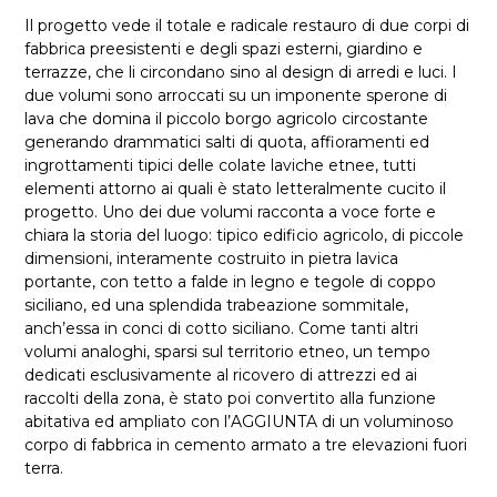
Il progetto vede il totale e radicale restauro di due corpi di
fabbrica preesistenti e degli spazi esterni, giardino e
terrazze, che li circondano sino al design di arredi e luci. I
due volumi sono arroccati su un imponente sperone di
lava che domina il piccolo borgo agricolo circostante
generando drammatici salti di quota, affioramenti ed
ingrottamenti tipici delle colate laviche etnee, tutti
elementi attorno ai quali è stato letteralmente cucito il
progetto. Uno dei due volumi racconta a voce forte e
chiara la storia del luogo: tipico edificio agricolo, di piccole
dimensioni, interamente costruito in pietra lavica
portante, con tetto a falde in legno e tegole di coppo
siciliano, ed una splendida trabeazione sommitale,
anch’essa in conci di cotto siciliano. Come tanti altri
volumi analoghi, sparsi sul territorio etneo, un tempo
dedicati esclusivamente al ricovero di attrezzi ed ai
raccolti della zona, è stato poi convertito alla funzione
abitativa ed ampliato con l’AGGIUNTA di un voluminoso
corpo di fabbrica in cemento armato a tre elevazioni fuori
terra.