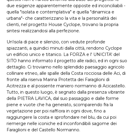
due esigenze apparentemente opposte ed inconciliabili -
quella "isolata e contemplativa" e quella "dinamica e
urbana"- che caratterizzano la vita e la personalità dei
clienti, nel progetto House Cyclope, trovano la propria
sintesi realizzandosi alla perfezione.
Un'isola di pace e silenzio, con vedute profonde
spiazzanti, a quindici minuti dalla città, rendono Cyclope
un edificio unico e titanico. La FORZA e l' UNICITA' del
SITO hanno informato il progetto alle radici, ed in ogni suo
dettaglio. Ci troviamo nello splendido paesaggio agricolo
collinare etneo, alle spalle della Costa rocciosa delle Aci, di
fronte alla riserva Marina Protetta dei Faraglioni di
Acitrezza e al possente maniero normanno di Acicastello.
Tutto, in questo luogo, è segnato dalla presenza vibrante
della PIETRA LAVICA, dal suo passaggio e dalle forme
piene e vuote che ha generato, scomparendo fra la
vegetazione per poi riaffiora in ogni dove, fino a
raggiungere la costa e sprofondare nel blu, da cui poi
riemerge nelle iconiche ed inconfondibili sagome dei
Faraglioni e del Castello Normanno.